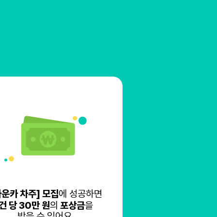
타운카 차주] 모집
에 성공하면
건 당 30만 원
의
포상금
을
받을 수 있어요.