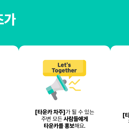
즈가
[타운카 차주]
가 될 수 있는
[
주변 모든
사람들에게
타운카를 홍보
해요.