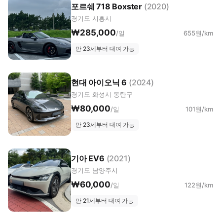
포르쉐 718 Boxster
(2020)
경기도 시흥시
₩285,000
/일
655원/km
만 23세부터 대여 가능
현대 아이오닉 6
(2024)
경기도 화성시 동탄구
₩80,000
/일
101원/km
만 23세부터 대여 가능
기아 EV6
(2021)
경기도 남양주시
₩60,000
/일
122원/km
만 21세부터 대여 가능