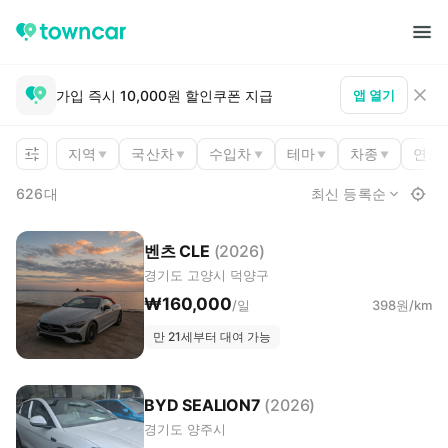
가입 즉시 10,000원 할인쿠폰 지급
앱 열기
지역
국산차
수입차
테마
차종
연료
▼
▼
▼
▼
▼
626대
최신 등록순
우리 동네
A6
를
빌려보세요
벤츠 CLE
(2026)
경기도 고양시 덕양구
이웃 간 진짜 카셰어링, 타운카
₩160,000
/일
398원/km
만 21세부터 대여 가능
언제 빌릴 예정인가요?
BYD SEALION7
(2026)
경기도 양주시