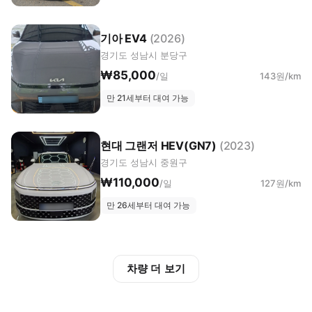
기아 EV4
(2026)
경기도 성남시 분당구
₩85,000
/일
143원/km
만 21세부터 대여 가능
현대 그랜저 HEV(GN7)
(2023)
경기도 성남시 중원구
₩110,000
/일
127원/km
만 26세부터 대여 가능
차량 더 보기