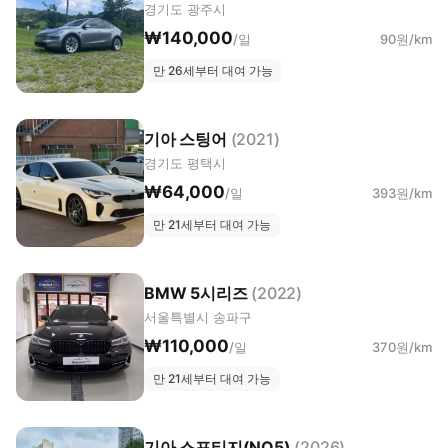
경기도 광주시
₩140,000
/일
90원/km
만 26세부터 대여 가능
기아 스팅어
(2021)
경기도 평택시
₩64,000
/일
393원/km
만 21세부터 대여 가능
BMW 5시리즈
(2022)
서울특별시 송파구
₩110,000
/일
370원/km
만 21세부터 대여 가능
기아 스포티지(NQ5)
(2026)