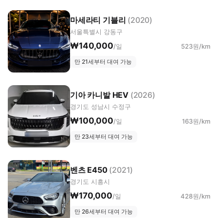
마세라티 기블리
(2020)
서울특별시 강동구
₩140,000
/일
523원/km
만 21세부터 대여 가능
기아 카니발 HEV
(2026)
경기도 성남시 수정구
₩100,000
/일
163원/km
만 23세부터 대여 가능
벤츠 E450
(2021)
경기도 시흥시
₩170,000
/일
428원/km
만 26세부터 대여 가능