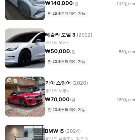
₩140,000
/일
147원/km
만 26세부터 대여 가능
테슬라 모델 3
(2022)
경기도 오산시
₩50,000
/일
86원/km
만 23세부터 대여 가능
기아 스팅어
(2020)
경기도 시흥시
₩70,000
/일
260원/km
만 23세부터 대여 가능
BMW i5
(2024)
경기도 남양주시 화도읍