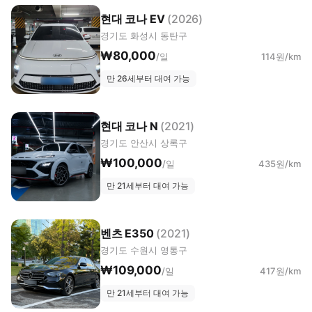
현대 코나 EV
(2026)
경기도 화성시 동탄구
₩80,000
/일
114원/km
만 26세부터 대여 가능
현대 코나 N
(2021)
경기도 안산시 상록구
₩100,000
/일
435원/km
만 21세부터 대여 가능
벤츠 E350
(2021)
경기도 수원시 영통구
₩109,000
/일
417원/km
만 21세부터 대여 가능