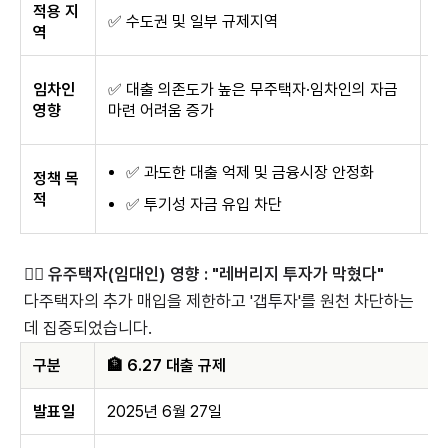
적용 지
서
✅ 수도권 및 일부 규제지역
역
용
임차인
✅ 대출 의존도가 높은 무주택자·임차인의 자금
영향
마련 어려움 증가
✅ 과도한 대출 억제 및 금융시장 안정화
정책 목
적
✅ 투기성 자금 유입 차단
🙆‍♂️ 유주택자(임대인) 영향 : "레버리지 투자가 막혔다"
다주택자의 추가 매입을 제한하고 '갭투자'를 원천 차단하는
데 집중되었습니다.
구분
🏦 6.27 대출 규제
발표일
2025년 6월 27일