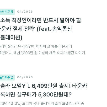
늘의 차주 팁
04/2026
소득 직장인이라면 반드시 알아야 할
타운카 절세 전략' (feat. 손익통산
뮬레이션)
봉 1억 2천만 원 직장인이 어차피 살 차를 타운카에
록했더니, 매년 1,000만 원 이상의 재무 효과가 생긴 이야기.
늘의 차주 팁
04/2026
슬라 모델Y L 6,499만원 출시! 타운카
록하면 실구매가 5,300만원대?
26년 4월 3일, 드디어 국내 출시된 테슬라 모델Y L. 6인승