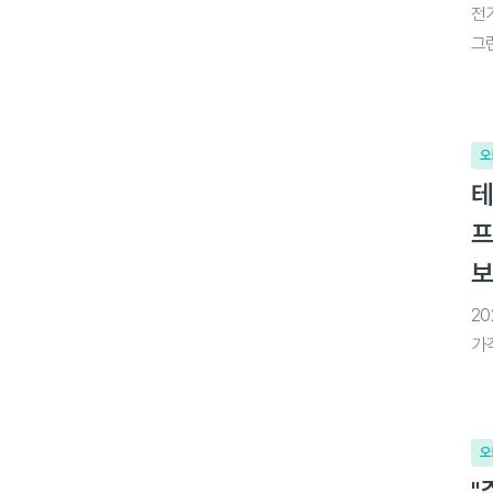
전
그
오
테
프
보
2
가
오
"