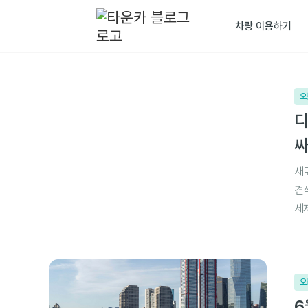
차량 이용하기
오
디
싸
새
견
세
오
6