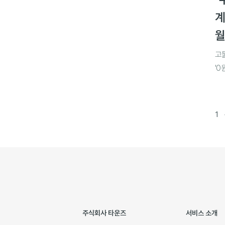
계
월
고
'
1
주식회사 타운즈
서비스 소개