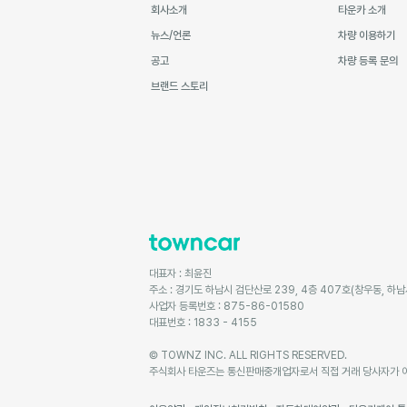
회사소개
타운카 소개
뉴스/언론
차량 이용하기
공고
차량 등록 문의
브랜드 스토리
대표자 : 최윤진
주소 : 경기도 하남시 검단산로 239, 4층 407호(창우동, 하
사업자 등록번호 : 875-86-01580
대표번호 : 1833 - 4155
© TOWNZ INC. ALL RIGHTS RESERVED.
주식회사 타운즈는 통신판매중개업자로서 직접 거래 당사자가 아니