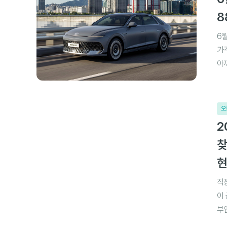
8
6
가
아
오
2
찾
현
직
이
부