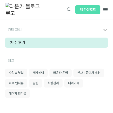
앱 다운로드
카테고리
차주 후기
태그
수익 & 부업
세제혜택
타운카 운영
신차 • 중고차 추천
차주 인터뷰
꿀팁
차량관리
대여가격
대여자 인터뷰