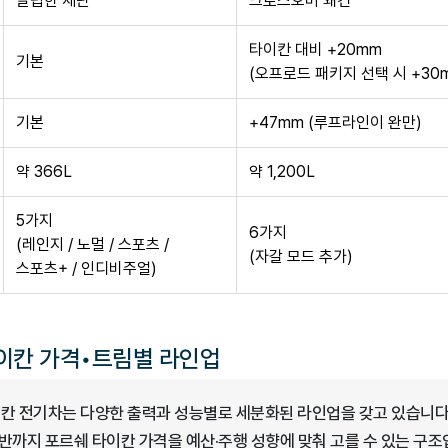
날렵한 세단
크로스오버 왜건
타이칸 대비 +20mm
기본
(오프로드 패키지 선택 시 +30
기본
+47mm (루프라인이 완만)
약 366L
약 1,200L
5가지
6가지
(레인지 / 노멀 / 스포츠 /
(자갈 모드 추가)
스포츠+ / 인디비주얼)
이칸 가격•트림별 라인업
칸 전기차는 다양한 출력과 성능별로 세분화된 라인업을 갖고 있습니다.
반까지 포르쉐 타이칸 가격을 예산·주행 성향에 맞춰 고를 수 있는 구조