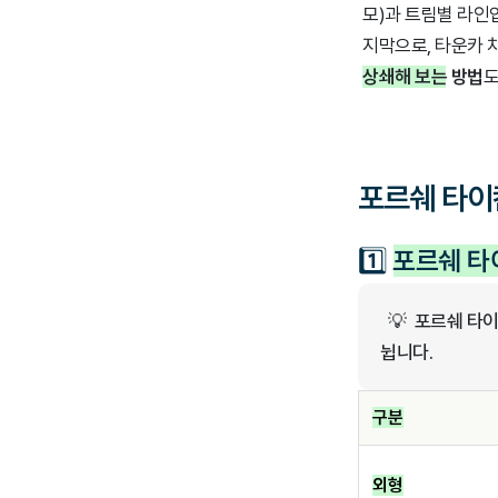
모)과 트림별 라인업
지막으로, 타운카 
상쇄해 보는 방법
도
포르쉐 타이
1️⃣
포르쉐 타
💡 포르쉐 타이
뉩니다.
구분
외형