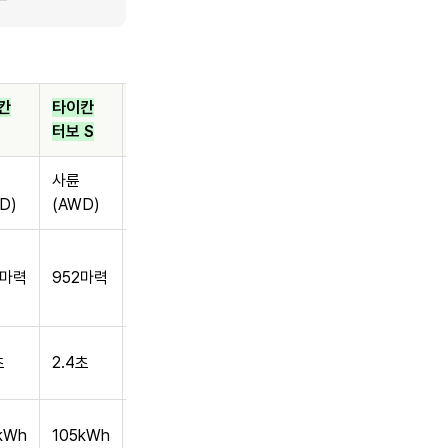
칸
타이칸
타이칸 터보
터보 S
GT
사륜
사륜
D)
(AWD)
(AWD)
1,108마력
4마력
952마력
(부스트모
드)
2.2초 (바이
초
2.4초
작)
kWh
105kWh
105kWh