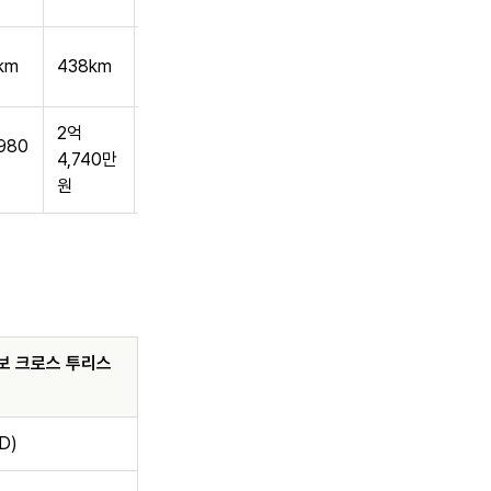
555km
km
438km
(WLTP)
2억
980
4,740만
미정
원
보 크로스 투리스
D)