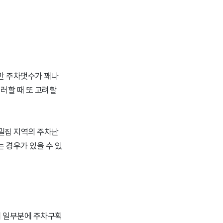
만 주차댓수가 꽤나
러할 때 또 고려할
밀집 지역의 주차난
 경우가 있을 수 있
에 일부분에 주차구획