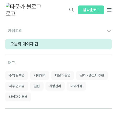
앱 다운로드
카테고리
오늘의 대여자 팁
태그
수익 & 부업
세제혜택
타운카 운영
신차 • 중고차 추천
차주 인터뷰
꿀팁
차량관리
대여가격
대여자 인터뷰