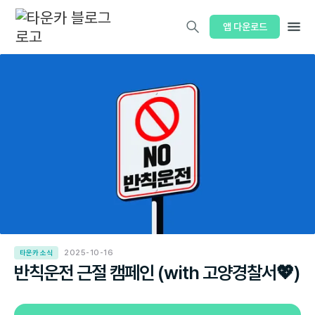
앱 다운로드
타운카 소식
2025-10-16
반칙운전 근절 캠페인 (with 고양경찰서💖)