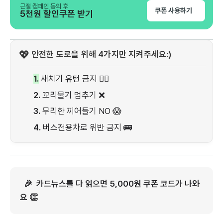
근절 캠페인 동의 후
쿠폰 사용하기
5천원 할인쿠폰 받기
💖
안전한 도로을 위해 4가지만 지켜주세요:)
1.
새치기 유턴 금지 🙅‍♂️
2.
꼬리물기 멈추기 ❌
3.
무리한 끼어들기 NO 😱
4.
버스전용차로 위반 금지 🚌
🎉 카드뉴스를 다 읽으면 5,000원 쿠폰 코드가 나와
요 👏