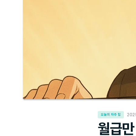
202
오늘의 차주 팁
월급만