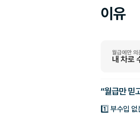
이유
월급에만 의
내 차로 
“월급만 믿
1️⃣ 부수입 