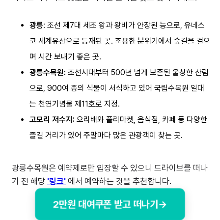
광릉
: 조선 제7대 세조 왕과 왕비가 안장된 능으로, 유네스
코 세계유산으로 등재된 곳. 조용한 분위기에서 숲길을 걸으
며 시간 보내기 좋은 곳.
광릉수목원:
조선시대부터 500년 넘게 보존된 울창한 산림
으로, 900여 종의 식물이 서식하고 있어 국립수목원 일대
는 천연기념물 제11호로 지정.
고모리 저수지:
오리배와 플리마켓, 음식점, 카페 등 다양한
즐길 거리가 있어 주말마다 많은 관광객이 찾는 곳.
광릉수목원은 예약제로만 입장할 수 있으니 드라이브를 떠나
기 전 해당
'링크'
에서 예약하는 것을 추천합니다.
2만원 대여쿠폰 받고 떠나기→