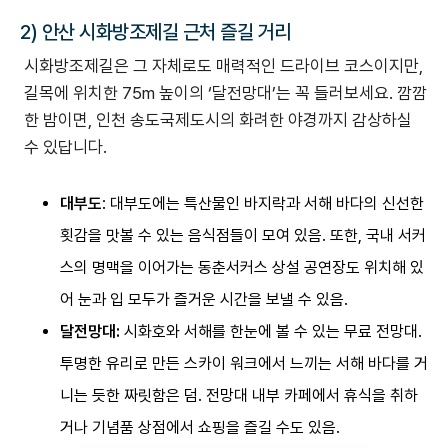
2) 안산 시화방조제길 근처 즐길 거리
시화방조제길은 그 자체로도 매력적인 드라이브 코스이지만,
길목에 위치한 75m 높이의 ‘달전망대’는 꼭 들러보세요. 깜깜
한 밤이면, 인천 송도국제도시의 화려한 야경까지 감상하실
수 있답니다.
대부도
: 대부도에는 특산물인 바지락과 서해 바다의 신선한
횟감을 맛볼 수 있는 음식점들이 모여 있음. 또한, 국내 서커
스의 명맥을 이어가는 동춘서커스 상설 공연장도 위치해 있
어 눈과 입 모두가 즐거운 시간을 보낼 수 있음.
달전망대:
시화호와 서해를 한눈에 볼 수 있는 무료 전망대.
투명한 유리로 만든 스카이 워크에서 느끼는 서해 바다를 거
니는 듯한 짜릿함은 덤. 전망대 내부 카페에서 휴식을 취하
거나 기념품 상점에서 쇼핑을 즐길 수도 있음.