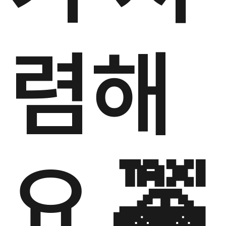
렴해
요 🚕