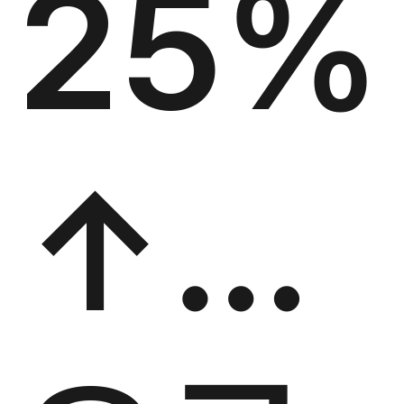
25%
↑…